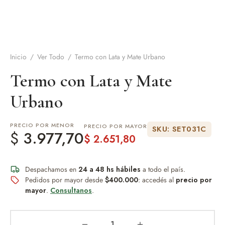
de Asado y vino
eteras y accesorios
Inicio
/
Ver Todo
/
Termo con Lata y Mate Urbano
Termo con Lata y Mate
Urbano
PRECIO POR MENOR
PRECIO POR MAYOR
SKU: SET031C
$
3.977,70
$
2.651,80
Despachamos en
24 a 48 hs hábiles
a todo el país.
Pedidos por mayor desde
$400.000
: accedés al
precio por
mayor
.
Consultanos
.