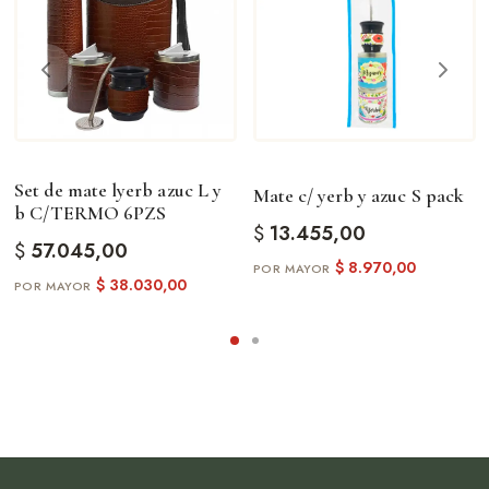
Set de mate lyerb azuc L y
Mate c/ yerb y azuc S pack
b C/TERMO 6PZS
$
13.455,00
$
57.045,00
$
8.970,00
$
38.030,00