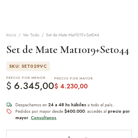
de Asado y vino
eteras y accesorios
Inicio
/
Ver Todo
/
Set de Mate Mat1019+Set044
Set de Mate Mat1019+Set044
SKU: SET029VC
PRECIO POR MENOR
PRECIO POR MAYOR
$
6.345,00
$
4.230,00
Despachamos en
24 a 48 hs hábiles
a todo el país.
Pedidos por mayor desde
$400.000
: accedés al
precio por
mayor
.
Consultanos
.