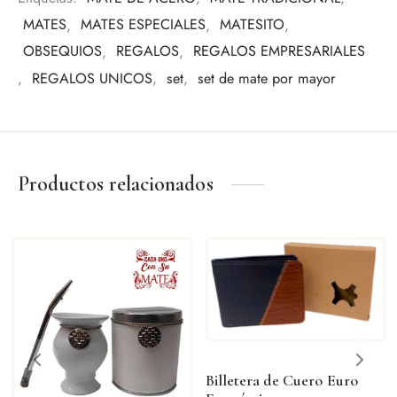
Eventos especiales
MATES
,
MATES ESPECIALES
,
MATESITO
,
Amantes del mate
OBSEQUIOS
,
REGALOS
,
REGALOS EMPRESARIALES
Una pieza pensada para quienes valoran los detalles y la
,
REGALOS UNICOS
,
set
,
set de mate por mayor
tradición.
Productos relacionados
Billetera de Cuero Euro