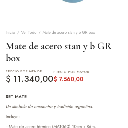
de Asado y vino
eteras y accesorios
Inicio
/
Ver Todo
/
Mate de acero stan y b GR box
Mate de acero stan y b GR
box
PRECIO POR MENOR
PRECIO POR MAYOR
$
11.340,00
$
7.560,00
SET MATE
Un símbolo de encuentro y tradición argentina.
Incluye:
–Mate de acero térmico (MAT060) 10cm x 8dm.