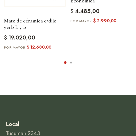
Económica
$
4.485,00
Mate de céramica c/dije
$
2.990,00
yerb L y b
$
19.020,00
$
12.680,00
Local
Tucuman 2343