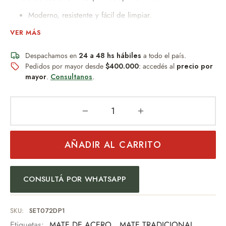
Moderno, resistente y fácil de limpiar.
No absorbe sabor ni humedad.
VER MÁS
Perfecto para uso diario.
Despachamos en
Diseño práctico y duradero.
24 a 48 hs hábiles
a todo el país.
Pedidos por mayor desde
$400.000
: accedés al
precio por
Ideal para quienes buscan funcionalidad sin
mayor
.
Consultanos
.
mantenimiento.
–Bombilla Niquelada de resorte (bom154)
–Caja con ventana especial Argentina 16cm x 10cm x 10cm.
(ventana)12cm x 6cm.
AÑADIR AL CARRITO
Un obsequio distinguido que combina diseño, practicidad y
buen gusto.
CONSULTÁ POR WHATSAPP
Ideal para:
Regalo empresarial
SKU:
SET072DP1
Uso personal
Etiquetas:
MATE DE ACERO
,
MATE TRADICIONAL
,