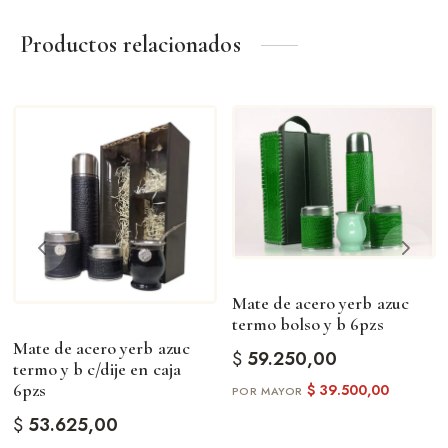
Cumpleaños.
Productos relacionados
Eventos corporativos.
Un obsequio útil, distinguido y con identidad argentina..
Mate de acero yerb azuc
termo bolso y b 6pzs
Mate de acero yerb azuc
$
59.250,00
termo y b c/dije en caja
6pzs
$
39.500,00
$
53.625,00