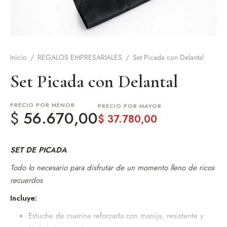
de Asado y vino
eteras y accesorios
Inicio
/
REGALOS EMPRESARIALES
/
Set Picada con Delantal
Set Picada con Delantal
PRECIO POR MENOR
PRECIO POR MAYOR
$
56.670,00
$
37.780,00
SET DE PICADA
Todo lo necesario para disfrutar de un momento lleno de ricos
recuerdos
Incluye:
Estuche de cuerina reforzada con manija, resistente y