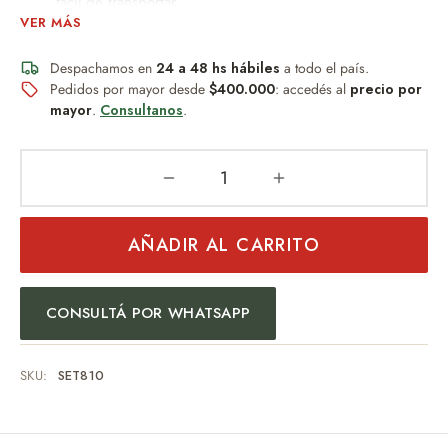
fácil de transportar.
VER MÁS
Plato madera de pino. Medida 43cm x 20cm.
Dos cuenco de madera para las salsas.
Despachamos en
24 a 48 hs hábiles
a todo el país.
Cuatro copetines con punta de acero.
Pedidos por mayor desde
$400.000
: accedés al
precio por
Delantal 70cm x 60cm.
mayor
.
Consultanos
.
Caja de carton de30cm x 22cm x12
Color: Negro.
Peso:450gr
AÑADIR AL CARRITO
Personalización
opcional.
Un detalle permanente, resistente al desgaste y al paso del
CONSULTÁ POR WHATSAPP
tiempo.
Ideal para:
SKU:
SET810
Regalos empresariales.
Día del Padre.