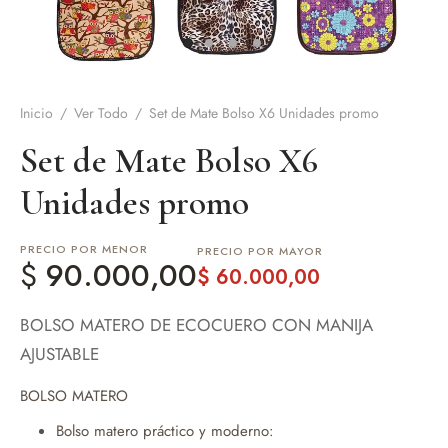
de Asado y vino
eteras y accesorios
Inicio
/
Ver Todo
/
Set de Mate Bolso X6 Unidades promo
Set de Mate Bolso X6
Unidades promo
PRECIO POR MENOR
PRECIO POR MAYOR
$
90.000,00
$
60.000,00
BOLSO MATERO DE ECOCUERO CON MANIJA
AJUSTABLE
BOLSO MATERO
Bolso matero práctico y moderno: