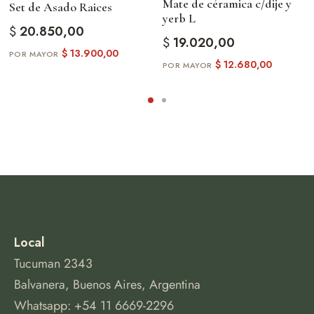
Mate de céramica c/dije y
Set de Asado Raices
yerb L
$
20.850,00
$
19.020,00
$
13.900,00
$
12.680,00
Local
Tucuman 2343
Balvanera, Buenos Aires, Argentina
Whatsapp: +54 11 6669-2296