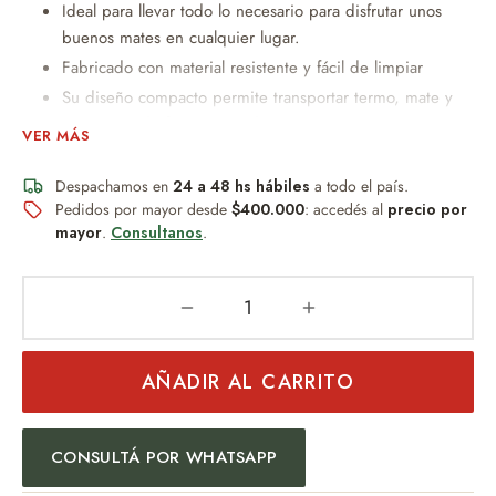
Ideal para llevar todo lo necesario para disfrutar unos
buenos mates en cualquier lugar.
Fabricado con material resistente y fácil de limpiar
Su diseño compacto permite transportar termo, mate y
accesorios de forma cómoda y segura.
VER MÁS
Su estilo funcional y llamativo lo convierte en el
compañero perfecto para salidas, viajes o reuniones al
Despachamos en
24 a 48 hs hábiles
a todo el país.
aire libre.
Pedidos por mayor desde
$400.000
: accedés al
precio por
mayor
.
Consultanos
.
Material resistente.
MEDIDAS: 38cm x 12cm x 23cm
PESO: 300grs
AÑADIR AL CARRITO
CONSULTÁ POR WHATSAPP