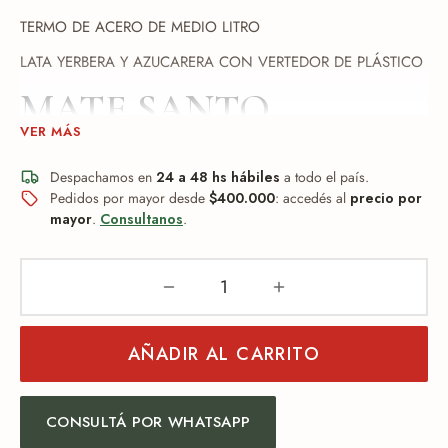
TERMO DE ACERO DE MEDIO LITRO
LATA YERBERA Y AZUCARERA CON VERTEDOR DE PLÁSTICO
MATE SANTO,
VER MÁS
INCLUYE BOMBILLA
Despachamos en
24 a 48 hs hábiles
a todo el país.
DE ACERO
Pedidos por mayor desde
$400.000
: accedés al
precio por
mayor
.
Consultanos
.
INOXIDABLE CON
SACA YERBA!
AÑADIR AL CARRITO
CONSULTÁ POR WHATSAPP