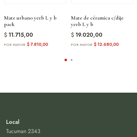
Mate urbano yerb L y b
Mate de céramica c/dije
pack
yerb L y b
$
11.715,00
$
19.020,00
$
7.810,00
$
12.680,00
Local
Tucuman 2343