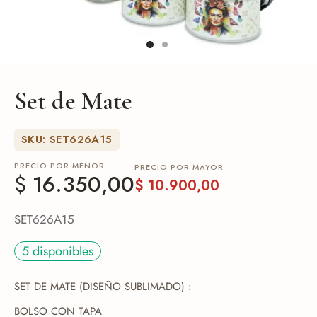
de Asado y vino
eteras y accesorios
Set de Mate
SKU: SET626A15
PRECIO POR MENOR
PRECIO POR MAYOR
$
16.350,00
$
10.900,00
SET626A15
5 disponibles
SET DE MATE (DISEÑO SUBLIMADO) :
BOLSO CON TAPA