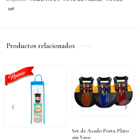
set
Una pieza pensada para quienes valoran los detalles y la
tradición.
Productos relacionados
Set de Asado Porta Plato
sin Vaso