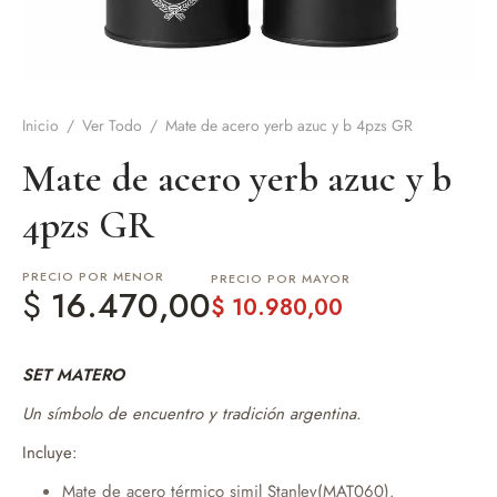
de Asado y vino
eteras y accesorios
Inicio
/
Ver Todo
/
Mate de acero yerb azuc y b 4pzs GR
Mate de acero yerb azuc y b
4pzs GR
PRECIO POR MENOR
PRECIO POR MAYOR
$
16.470,00
$
10.980,00
SET MATERO
Un símbolo de encuentro y tradición argentina.
Incluye:
Mate de acero térmico simil Stanley(MAT060).