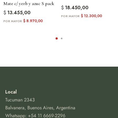
Mate c/ yerb y azuc S pack
$
18.450,00
$
13.455,00
$
12.300,00
$
8.970,00
Local
Tucuman 2343
Balvanera, Buenos Aires, Argentina
Whatsapp: +54 11 6669-2296