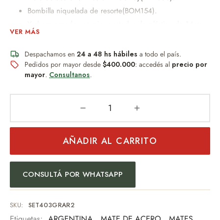
Bombilla niquelada de resorte(BOM154).
Yerbera grande con pico vertedor de plástico de 14cm x
VER MÁS
8dm.
Azucarera mediana con pico vertedor de plástico de
Despachamos en
24 a 48 hs hábiles
a todo el país.
10cm x 8dm
Pedidos por mayor desde
$400.000
: accedés al
precio por
mayor
.
Consultanos
.
Peso 450gr Aprox
Posibilidad de personalización con grabado
Laser
(consultar disponibilidad).
Un obsequio distinguido que combina diseño, practicidad y
AÑADIR AL CARRITO
buen gusto.
Ideal para:
CONSULTÁ POR WHATSAPP
Regalo empresarial
Uso personal
Eventos especiales
SKU:
SET403GRAR2
Amantes del mate
Etiquetas:
ARGENTINA
,
MATE DE ACERO
,
MATES
,