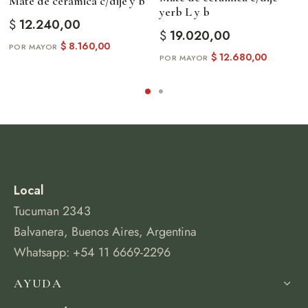
Mate de céramica c/dije y b
yerb L y b
$
12.240,00
$
19.020,00
$
8.160,00
$
12.680,00
Local
Tucuman 2343
Balvanera, Buenos Aires, Argentina
Whatsapp: +54 11 6669-2296
AYUDA