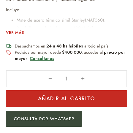
Incluye:
Mate de acero térmico simil Stanley(MAT060).
Bombilla niquelada de resorte(BOM154).
VER MÁS
Yerbera grande con pico vertedor de plástico de 14cm x
8dm.
Despachamos en
24 a 48 hs hábiles
a todo el país.
Azucarera mediana con pico vertedor de plástico de
Pedidos por mayor desde
$400.000
: accedés al
precio por
10cm x 8dm
mayor
.
Consultanos
.
Peso 450gr Aprox
Posibilidad de personalización con grabado
Laser
(consultar disponibilidad).
AÑADIR AL CARRITO
Un obsequio distinguido que combina diseño, practicidad y
buen gusto.
CONSULTÁ POR WHATSAPP
Ideal para:
Regalo empresarial