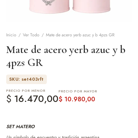
de Asado y vino
eteras y accesorios
Inicio
/
Ver Todo
/
Mate de acero yerb azuc y b 4pzs GR
Mate de acero yerb azuc y b
4pzs GR
SKU: set403rft
PRECIO POR MENOR
PRECIO POR MAYOR
$
16.470,00
$
10.980,00
SET MATERO
Un símbolo de encuentro y tradición argentina.