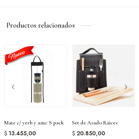
Una pieza pensada para quienes valoran los detalles y la
tradición.
Productos relacionados
Productos relacionados
Mate c/ yerb y azuc S pack
Set de Asado Raices
$
13.455,00
$
20.850,00