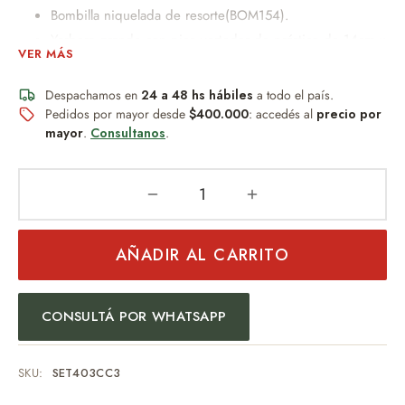
Bombilla niquelada de resorte(BOM154).
Yerbera grande con pico vertedor de prástico de 14cm x
VER MÁS
8dm.
azucarera mediana con pico vertedor de prástico de
Despachamos en
24 a 48 hs hábiles
a todo el país.
10cm x 8dm
Pedidos por mayor desde
$400.000
: accedés al
precio por
Bolsa transportadora de plástico 25cm x 32cm.
mayor
.
Consultanos
.
Peso:450gr
Un obsequio distinguido que combina diseño, practicidad y
AÑADIR AL CARRITO
buen gusto.
Ideal para:
CONSULTÁ POR WHATSAPP
Regalo empresarial
Uso personal
Eventos especiales
SKU:
SET403CC3
Amantes del mate