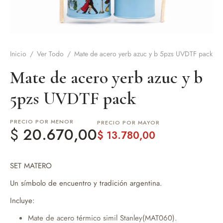
de Asado y vino
eteras y accesorios
Inicio
/
Ver Todo
/
Mate de acero yerb azuc y b 5pzs UVDTF pack
Mate de acero yerb azuc y b
5pzs UVDTF pack
PRECIO POR MENOR
PRECIO POR MAYOR
$
20.670,00
$
13.780,00
SET MATERO
Un símbolo de encuentro y tradición argentina.
Incluye:
Mate de acero térmico simil Stanley(MAT060).