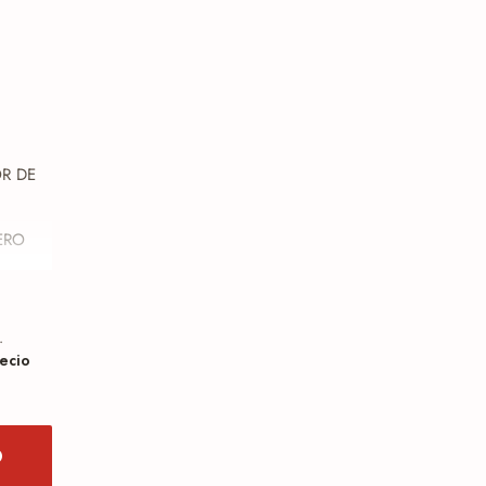
OR DE
ERO
.
ecio
O