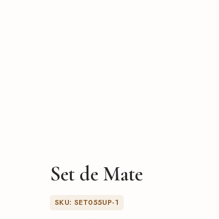
 Asado y vino
eras y accesorios
Set de Mate
SKU: SET055UP-1