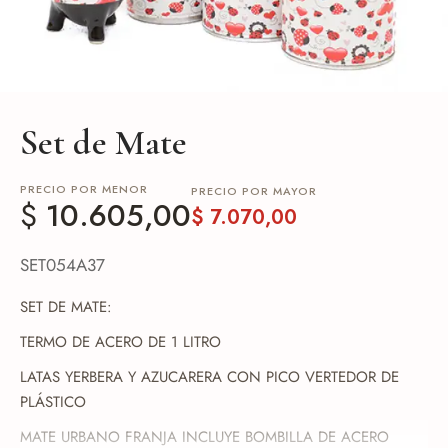
de Asado y vino
eteras y accesorios
Set de Mate
PRECIO POR MENOR
PRECIO POR MAYOR
$
10.605,00
$
7.070,00
SET054A37
SET DE MATE:
TERMO DE ACERO DE 1 LITRO
LATAS YERBERA Y AZUCARERA CON PICO VERTEDOR DE
PLÁSTICO
MATE URBANO FRANJA INCLUYE BOMBILLA DE ACERO