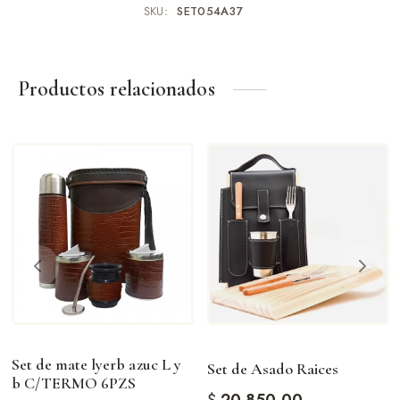
SKU:
SET054A37
Productos relacionados
Set de mate lyerb azuc L y
Set de Asado Raices
b C/TERMO 6PZS