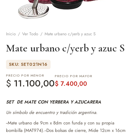
de Asado y vino
eteras y accesorios
Inicio
/
Ver Todo
/
Mate urbano c/yerb y azuc S
Mate urbano c/yerb y azuc S
SKU: SET021N16
PRECIO POR MENOR
PRECIO POR MAYOR
$
11.100,00
$
7.400,00
SET DE MATE CON YERBERA Y AZUCARERA
Un símbolo de encuentro y tradición argentina.
--Mate urbano de 9cm x 8dm con funda y con su propia
bombilla (MAT974).--Dos bolsas de cierre, Mide 12cm x 16cm