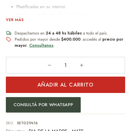
Plastificadas en su interior.
Moderno, resistente y fácil de limpiar.
VER MÁS
No absorbe humedad.
Perfecto para uso diario.
Despachamos en
24 a 48 hs hábiles
a todo el país.
Diseño práctico y duradero
Pedidos por mayor desde
$400.000
: accedés al
precio por
mayor
.
Consultanos
.
Ideal para quienes buscan funcionalidad sin
mantenimiento.
Disfruta y anima a Argentina con el mejor compañero,
compartiendo tradición, pasión y entusiasmo.
AÑADIR AL CARRITO
Ideal para:
Regalo empresarial
Uso personal
CONSULTÁ POR WHATSAPP
Eventos especiales
Amantes del mate
SKU:
SET021N16
Una pieza pensada para quienes valoran los detalles y la