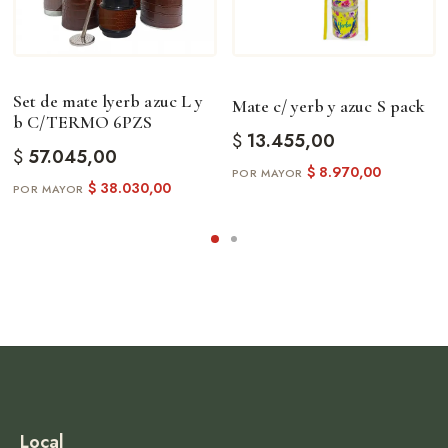
Set de mate lyerb azuc L y
Mate c/ yerb y azuc S pack
b C/TERMO 6PZS
$
13.455,00
$
57.045,00
$
8.970,00
$
38.030,00
Local