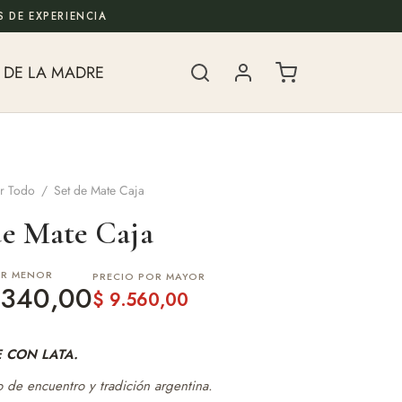
 DE EXPERIENCIA
 DE LA MADRE
r Todo
/
Set de Mate Caja
de Mate Caja
OR MENOR
PRECIO POR MAYOR
340,00
$
9.560,00
E CON LATA.
 de encuentro y tradición argentina.