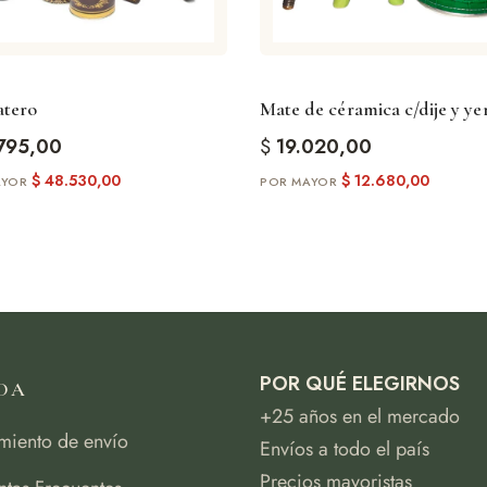
atero
Mate de céramica c/dije y ye
795,00
$
19.020,00
$
48.530,00
$
12.680,00
POR QUÉ ELEGIRNOS
DA
+25 años en el mercado
miento de envío
Envíos a todo el país
Precios mayoristas