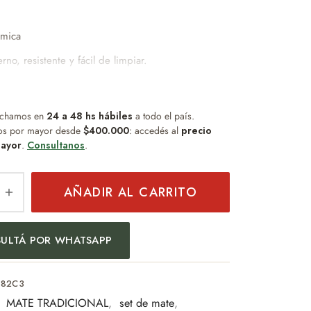
ámica
no, resistente y fácil de limpiar.
bsorbe sabor ni humedad.
cto para uso diario.
chamos en
ño práctico y duradero.
24 a 48 hs hábiles
a todo el país.
os por mayor desde
$400.000
: accedés al
precio
l para quienes buscan funcionalidad sin
ayor
.
Consultanos
.
enimiento.
s medianas con pico vertedor de plástico de 10cm
AÑADIR AL CARRITO
cartón rectangular mide 32cm x 11cm x 11,5cm.
ULTÁ POR WHATSAPP
 niquelada de resorte (bom154)
gr
082C3
:
MATE TRADICIONAL
,
set de mate
,
o distinguido que combina diseño, practicidad y