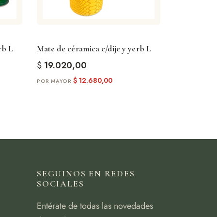
rb L
Mate de céramica c/dije y yerb L
$
19.020,00
$
12.680,00
SEGUINOS EN REDES
SOCIALES
Entérate de todas las novedades