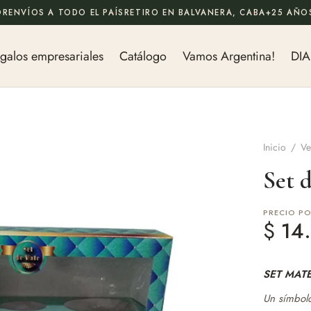
OR
ENVÍOS A TODO EL PAÍS
RETIRO EN BALVANERA, CABA
+25 AÑOS
galos empresariales
Catálogo
Vamos Argentina!
DIA
Inicio
/
Ve
Set 
PRECIO P
$
14.
SET MAT
Un símbolo