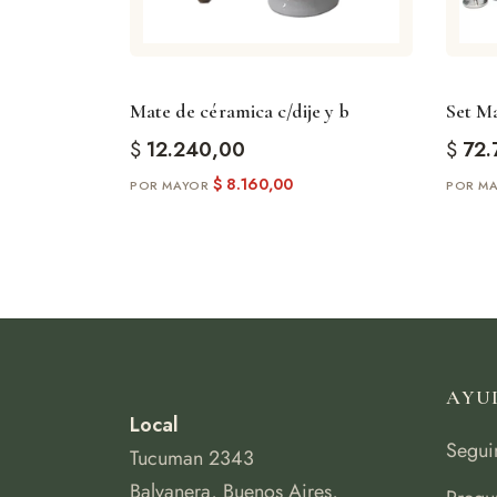
Mate de céramica c/dije y b
Set M
$
12.240,00
$
72.
$
8.160,00
AYU
Local
Segui
Tucuman 2343
Balvanera, Buenos Aires,