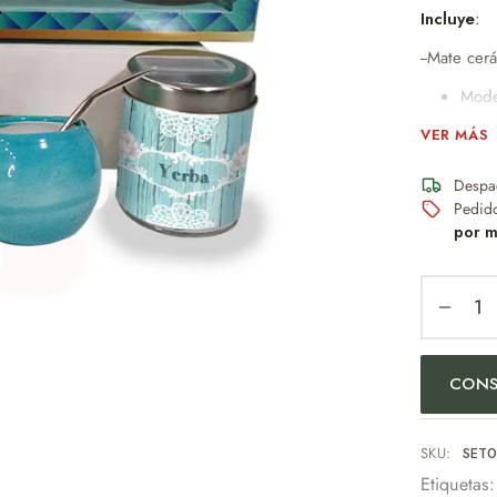
Incluye
:
--Mate cer
Moder
No a
VER MÁS
Perfe
Despa
Dise
Pedid
Idea
por m
mant
--Dos lata
x 8dm
--Caja de 
CONS
--Bombilla
Peso: 400
SKU:
SET
Etiquetas
Un obsequi