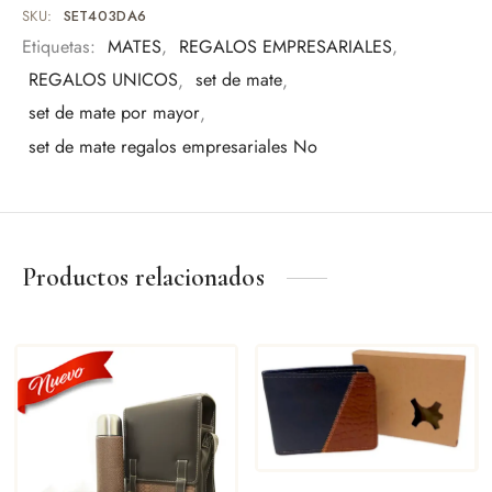
Eventos especiales
SKU:
SET403DA6
Amantes del mate
Etiquetas:
MATES
,
REGALOS EMPRESARIALES
,
Una pieza pensada para quienes valoran lo
REGALOS UNICOS
,
set de mate
,
set de mate por mayor
,
set de mate regalos empresariales No
Productos relacionados