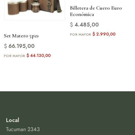
Billetera de Cuero Euro
Económica
$
4.485,00
$
2.990,00
Set Matero 5pzs
$
66.195,00
$
44.130,00
Local
Tucuman 2343