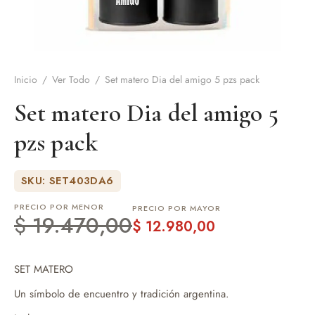
de Asado y vino
eteras y accesorios
Inicio
/
Ver Todo
/
Set matero Dia del amigo 5 pzs pack
Set matero Dia del amigo 5
pzs pack
SKU: SET403DA6
PRECIO POR MENOR
PRECIO POR MAYOR
$
19.470,00
$
12.980,00
SET MATERO
Un símbolo de encuentro y tradición argentina.