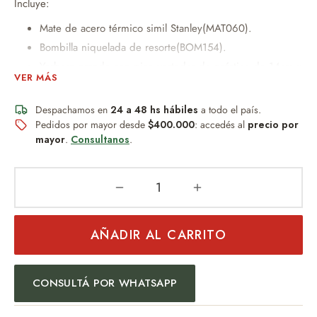
Incluye:
Mate de acero térmico simil Stanley(MAT060).
Bombilla niquelada de resorte(BOM154).
Yerbera grande con pico vertedor de prástico de 14cm x
VER MÁS
8dm.
azucarera mediana con pico vertedor de prástico de
Despachamos en
24 a 48 hs hábiles
a todo el país.
10cm x 8dm
Pedidos por mayor desde
$400.000
: accedés al
precio por
Bolsa transportadora de plástico 25cm x 32cm.
mayor
.
Consultanos
.
Peso:450gr
Un obsequio distinguido que combina diseño, practicidad y
AÑADIR AL CARRITO
buen gusto.
Ideal para:
CONSULTÁ POR WHATSAPP
Regalo empresarial
Uso personal