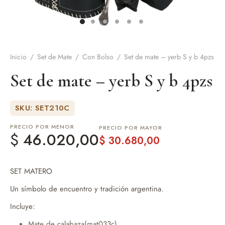
de Asado y vino
eteras y accesorios
Inicio
/
Set de Mate
/
Con Bolso
/
Set de mate – yerb S y b 4pzs
Set de mate – yerb S y b 4pzs
SKU: SET210C
PRECIO POR MENOR
PRECIO POR MAYOR
$
46.020,00
$
30.680,00
SET MATERO
Un símbolo de encuentro y tradición argentina.
Incluye:
Mate de calabaza(mat033c).