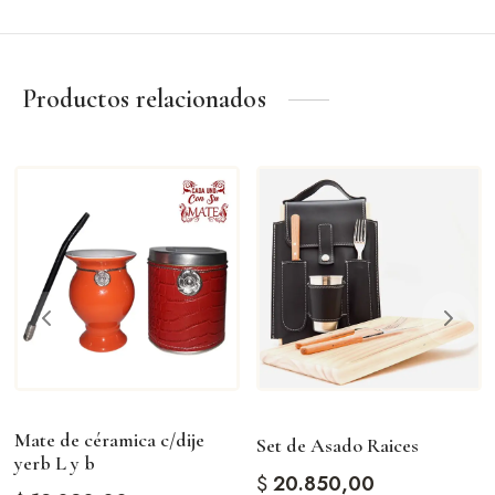
Amantes del mate
Una pieza pensada para quienes valoran los detalles y
la tradición
Productos relacionados
Mate de céramica c/dije
Set de Asado Raices
yerb L y b
$
20.850,00