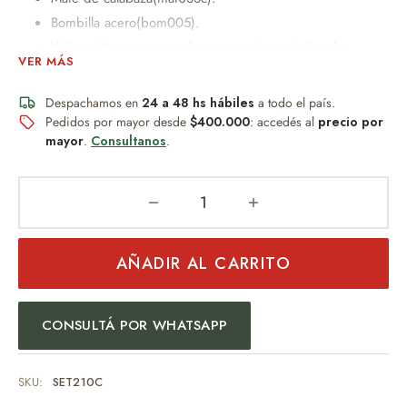
Bombilla acero(bom005).
Yerbera/Azucarera mediana con pico vertedor de
VER MÁS
prástico de 10cm x 8dm.
Yerbera/Azucarera grande con pico vertedor de plástico
Despachamos en
24 a 48 hs hábiles
a todo el país.
14cm x 27cm x 8dm
Pedidos por mayor desde
$400.000
: accedés al
precio por
Bolso canasto matero , Mide 22cm x 11cm de base x
mayor
.
Consultanos
.
41cm de alto.
Peso:600gr
Un obsequio distinguido que combina diseño, practicidad y
AÑADIR AL CARRITO
buen gusto.
Ideal para:
CONSULTÁ POR WHATSAPP
Regalo empresarial
Uso personal
SKU:
SET210C
Eventos especiales