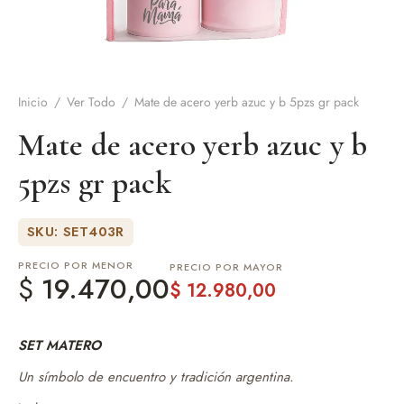
de Asado y vino
eteras y accesorios
Inicio
/
Ver Todo
/
Mate de acero yerb azuc y b 5pzs gr pack
Mate de acero yerb azuc y b
5pzs gr pack
SKU: SET403R
PRECIO POR MENOR
PRECIO POR MAYOR
$
19.470,00
$
12.980,00
SET MATERO
Un símbolo de encuentro y tradición argentina.