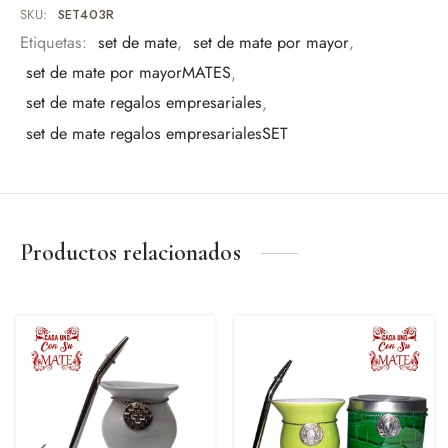
Uso personal
SKU:
SET403R
Eventos especiales
Etiquetas:
set de mate
,
set de mate por mayor
,
Amantes del mate
set de mate por mayorMATES
,
Una pieza pensada para quienes valoran los detalles y la
set de mate regalos empresariales
,
tradición.
set de mate regalos empresarialesSET
Productos relacionados