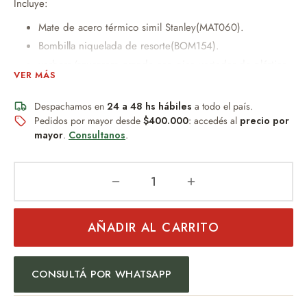
Incluye:
Mate de acero térmico simil Stanley(MAT060).
Bombilla niquelada de resorte(BOM154).
yerbera/azucarera grande con pico vertedor de plástico
VER MÁS
de 14cm x 8dm.
yerbera/azucarera mediana con pico vertedor de plástico
Despachamos en
24 a 48 hs hábiles
a todo el país.
de 10cm x 8dm
Pedidos por mayor desde
$400.000
: accedés al
precio por
Bolsa transportadora de plástico 25cm x 32cm.
mayor
.
Consultanos
.
PESO:450GR
Posibilidad de personalización con grabado Laser
(consultar disponibilidad).
AÑADIR AL CARRITO
Un obsequio distinguido que combina diseño, practicidad y
buen gusto.
CONSULTÁ POR WHATSAPP
Ideal para:
Regalo empresarial