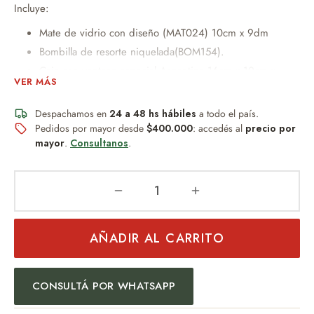
Incluye:
Mate de vidrio con diseño (MAT024) 10cm x 9dm
Bombilla de resorte niquelada(BOM154).
Caja con ventana especial Argentina 16cm x 10cm x
VER MÁS
10cm. (ventana)12cm x 6cm.
Despachamos en
24 a 48 hs hábiles
a todo el país.
Un obsequio distinguido que combina diseño, practicidad y
Pedidos por mayor desde
$400.000
: accedés al
precio por
buen gusto.
mayor
.
Consultanos
.
Ideal para:
Regalo empresarial
Uso personal
Eventos especiales
AÑADIR AL CARRITO
Amantes del mate
Una pieza pensada para quienes valoran los detalles y la
tradición.
CONSULTÁ POR WHATSAPP