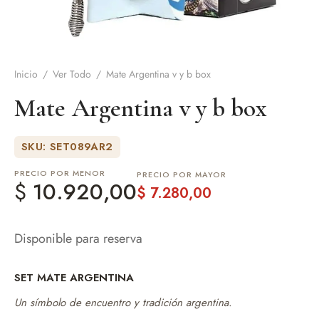
de Asado y vino
eteras y accesorios
Inicio
/
Ver Todo
/
Mate Argentina v y b box
Mate Argentina v y b box
SKU: SET089AR2
PRECIO POR MENOR
PRECIO POR MAYOR
$
10.920,00
$
7.280,00
Disponible para reserva
SET MATE ARGENTINA
Un símbolo de encuentro y tradición argentina.