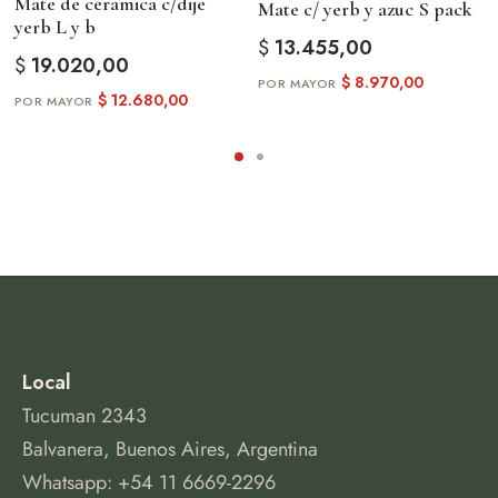
Mate de céramica c/dije
Mate c/ yerb y azuc S pack
yerb L y b
$
13.455,00
$
19.020,00
$
8.970,00
$
12.680,00
Local
Tucuman 2343
Balvanera, Buenos Aires, Argentina
Whatsapp: +54 11 6669-2296