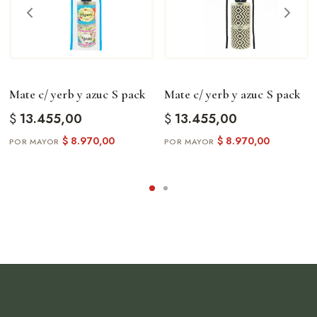
Eventos especiales
Amantes del mate
Una pieza pensada para quienes valoran los detalles y la
tradición.
Mate c/ yerb y azuc S pack
Mate c/ yerb y azuc S pack
$
13.455,00
$
13.455,00
$
8.970,00
$
8.970,00