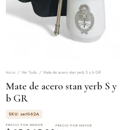
de Asado y vino
eteras y accesorios
Inicio
/
Ver Todo
/
Mate de acero stan yerb S y b GR
Mate de acero stan yerb S y
b GR
SKU: set062A
PRECIO POR MENOR
PRECIO POR MAYOR