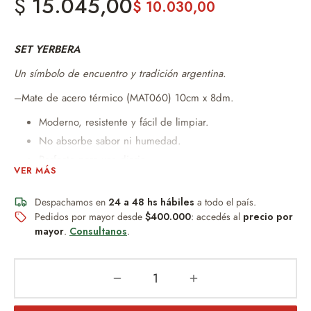
$
15.045,00
$
10.030,00
SET YERBERA
Un símbolo de encuentro y tradición argentina.
–Mate de acero térmico (MAT060) 10cm x 8dm.
Moderno, resistente y fácil de limpiar.
No absorbe sabor ni humedad.
Perfecto para uso diario.
VER MÁS
Diseño práctico y duradero.
Ideal para quienes buscan funcionalidad sin
Despachamos en
24 a 48 hs hábiles
a todo el país.
mantenimiento.
Pedidos por mayor desde
$400.000
: accedés al
precio por
mayor
.
Consultanos
.
150ML
–Bombilla con dome Argentina(bom042r)