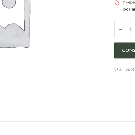
Pedid
por m
CONS
SKU:
SET