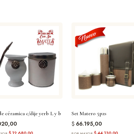
e céramica c/dije yerb L y b
Set Matero 5pzs
020,00
$
66.195,00
$
12.680,00
$
44.130,00