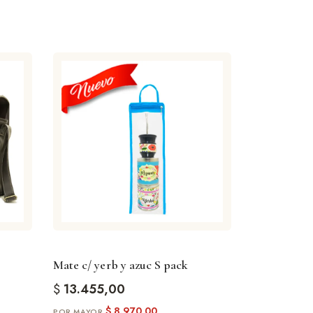
Mate c/ yerb y azuc S pack
$
13.455,00
$
8.970,00