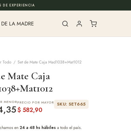
 DE EXPERIENCIA
 DE LA MADRE
r Todo
/
Set de Mate Caja Mad1038+Mat1012
de Mate Caja
038+Mat1012
OR MENOR
PRECIO POR MAYOR
SKU: SET665
4,35
$
582,90
chamos en
24 a 48 hs hábiles
a todo el país.