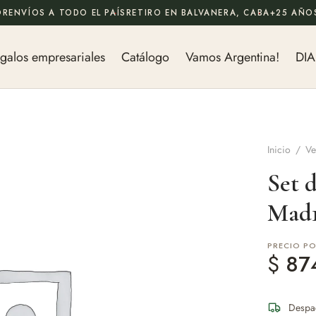
OR
ENVÍOS A TODO EL PAÍS
RETIRO EN BALVANERA, CABA
+25 AÑOS
galos empresariales
Catálogo
Vamos Argentina!
DIA
Inicio
/
Ve
Set 
Mad1
PRECIO P
$
87
Despa