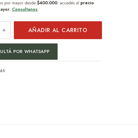
os por mayor desde
$400.000
: accedés al
precio
ayor
.
Consultanos
.
AÑADIR AL CARRITO
ULTÁ POR WHATSAPP
665