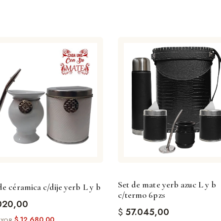
Set de mate yerb azuc L y b
e céramica c/dije yerb L y b
c/termo 6pzs
020,00
$
57.045,00
$
12.680,00