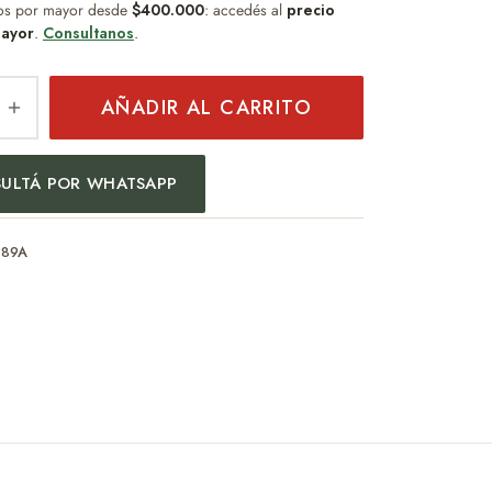
os por mayor desde
$400.000
: accedés al
precio
ayor
.
Consultanos
.
AÑADIR AL CARRITO
ULTÁ POR WHATSAPP
089A