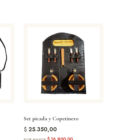
Set picada y Copetinero
$
25.350,00
$
16.900,00