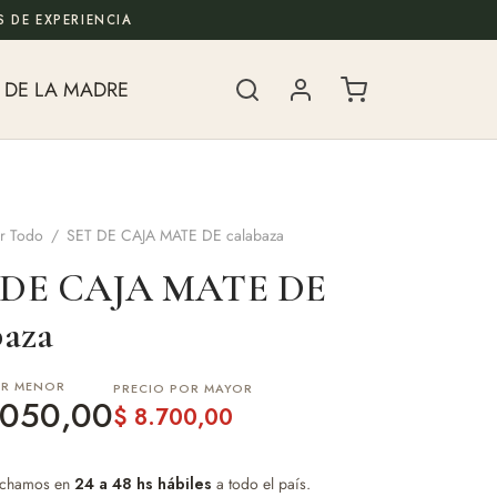
 DE EXPERIENCIA
 DE LA MADRE
r Todo
/
SET DE CAJA MATE DE calabaza
 DE CAJA MATE DE
baza
OR MENOR
PRECIO POR MAYOR
050,00
$
8.700,00
chamos en
24 a 48 hs hábiles
a todo el país.