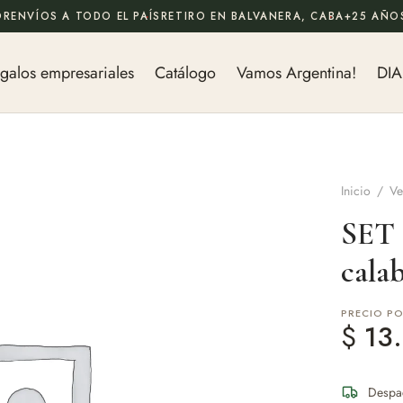
OR
ENVÍOS A TODO EL PAÍS
RETIRO EN BALVANERA, CABA
+25 AÑOS
galos empresariales
Catálogo
Vamos Argentina!
DIA
Inicio
/
Ve
SET
cala
PRECIO P
$
13.
Despa