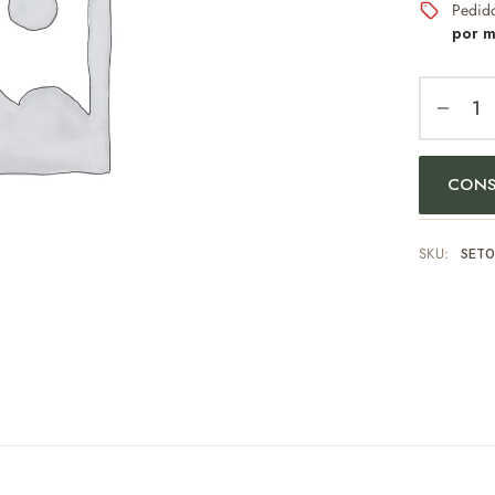
Pedid
por m
CONS
SKU:
SET