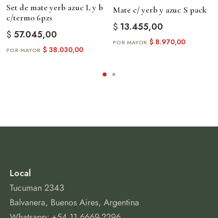
Set de mate yerb azuc L y b
Mate c/ yerb y azuc S pack
c/termo 6pzs
$
13.455,00
$
57.045,00
$
8.970,00
$
38.030,00
Local
Tucuman 2343
Balvanera, Buenos Aires, Argentina
Whatsapp: +54 11 6669-2296