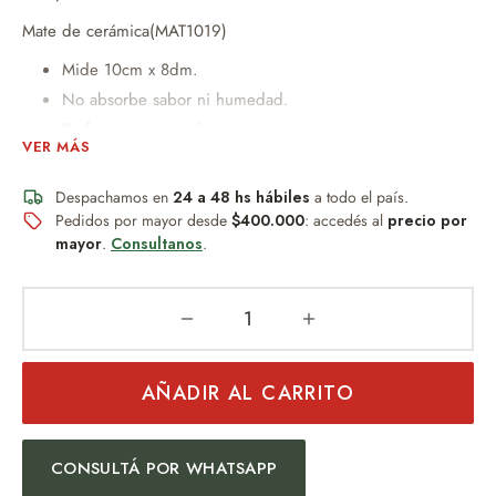
Mate de cerámica(MAT1019)
Mide 10cm x 8dm.
No absorbe sabor ni humedad.
Perfecto para uso diario.
VER MÁS
Diseño práctico y novedoso.
Ideal para quienes buscan funcionalidad sin
Despachamos en
24 a 48 hs hábiles
a todo el país.
mantenimiento.
Pedidos por mayor desde
$400.000
: accedés al
precio por
mayor
.
Consultanos
.
Con dije.
– 2 Yerbera/Azucarera medianas con pico vertedor de
plástico de 10cm x 8dm
--Bombilla niquelada de resorte(bom154)
AÑADIR AL CARRITO
— BOLSO MATERO CON MANIJA-MEDIDAS: 36 cm X 30cm X
12CM
CONSULTÁ POR WHATSAPP
Bolso de Eco Cuero Premium con acabados impecables.