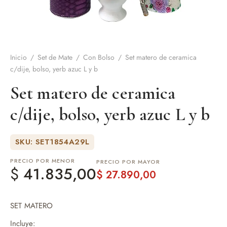
de Asado y vino
eteras y accesorios
Inicio
/
Set de Mate
/
Con Bolso
/
Set matero de ceramica
c/dije, bolso, yerb azuc L y b
Set matero de ceramica
c/dije, bolso, yerb azuc L y b
SKU: SET1854A29L
PRECIO POR MENOR
PRECIO POR MAYOR
$
41.835,00
$
27.890,00
SET MATERO
Incluye: