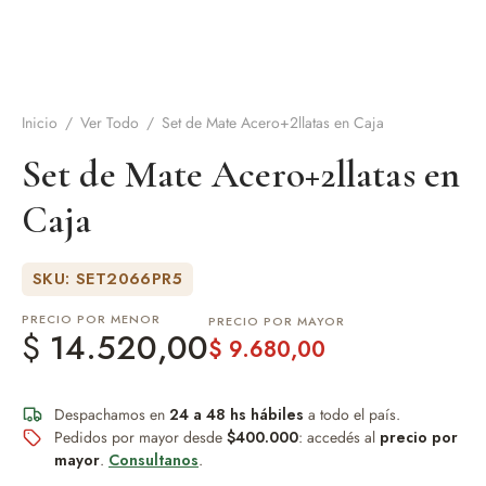
de Asado y vino
eteras y accesorios
Inicio
/
Ver Todo
/
Set de Mate Acero+2llatas en Caja
Set de Mate Acero+2llatas en
Caja
SKU: SET2066PR5
PRECIO POR MENOR
PRECIO POR MAYOR
$
14.520,00
$
9.680,00
Despachamos en
24 a 48 hs hábiles
a todo el país.
Pedidos por mayor desde
$400.000
: accedés al
precio por
mayor
.
Consultanos
.