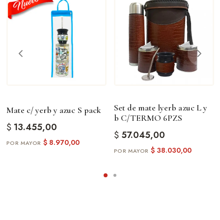
Set de mate lyerb azuc L y
Mate c/ yerb y azuc S pack
b C/TERMO 6PZS
$
13.455,00
$
57.045,00
$
8.970,00
$
38.030,00