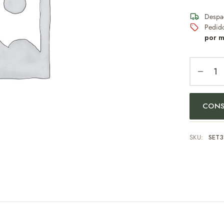
Despa
Pedid
por m
CONS
SKU:
SET