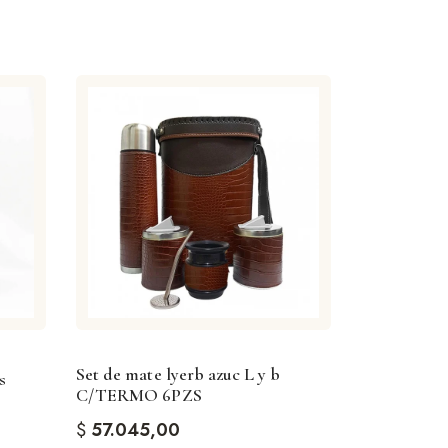
Set de mate lyerb azuc L y b
s
C/TERMO 6PZS
$
57.045,00