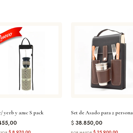
/ yerb y azuc S pack
Set de Asado para 2 persona
455,00
$
38.850,00
$
8.970,00
$
25.900,00