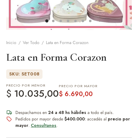
de Asado y vino
eteras y accesorios
Inicio
/
Ver Todo
/
Lata en Forma Corazon
Lata en Forma Corazon
SKU: SET008
PRECIO POR MENOR
PRECIO POR MAYOR
$
10.035,00
$
6.690,00
Despachamos en
24 a 48 hs hábiles
a todo el país.
Pedidos por mayor desde
$400.000
: accedés al
precio por
mayor
.
Consultanos
.