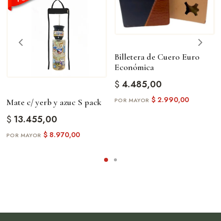
Billetera de Cuero Euro
Económica
$
4.485,00
$
2.990,00
Mate c/ yerb y azuc S pack
$
13.455,00
$
8.970,00