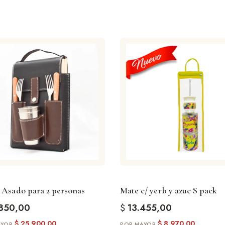
e Asado para 2 personas
Mate c/ yerb y azuc S pack
850,00
$
13.455,00
$
25.900,00
$
8.970,00