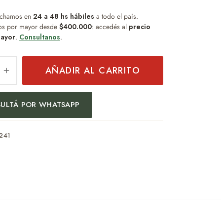
chamos en
24 a 48 hs hábiles
a todo el país.
os por mayor desde
$400.000
: accedés al
precio
ayor
.
Consultanos
.
AÑADIR AL CARRITO
ULTÁ POR WHATSAPP
241