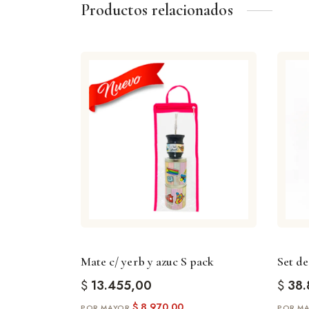
Productos relacionados
Mate c/ yerb y azuc S pack
Set d
$
13.455,00
$
38.
$
8.970,00