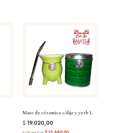
Mate de céramica c/dije y yerb L
$
19.020,00
$
12.680,00