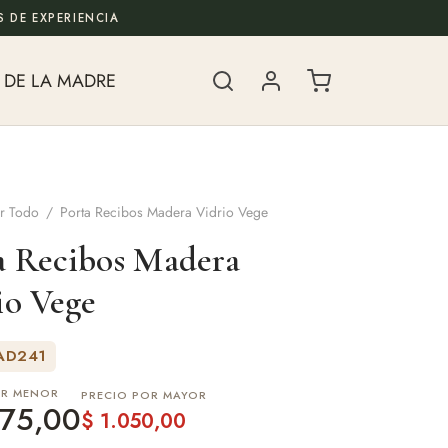
 DE EXPERIENCIA
 DE LA MADRE
r Todo
/
Porta Recibos Madera Vidrio Vege
a Recibos Madera
io Vege
AD241
OR MENOR
PRECIO POR MAYOR
75,00
$
1.050,00