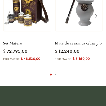
Set Matero
Mate de céramica c/dije y b
$
72.795,00
$
12.240,00
$
48.530,00
$
8.160,00