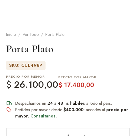
de Asado y vino
eteras y accesorios
Inicio
/
Ver Todo
/
Porta Plato
Porta Plato
SKU: CUE498P
PRECIO POR MENOR
PRECIO POR MAYOR
$
26.100,00
$
17.400,00
Despachamos en
24 a 48 hs hábiles
a todo el país.
Pedidos por mayor desde
$400.000
: accedés al
precio por
mayor
.
Consultanos
.