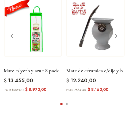
Mate c/ yerb y azuc S pack
Mate de céramica c/dije y b
$
13.455,00
$
12.240,00
$
8.970,00
$
8.160,00