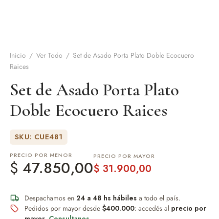
de Asado y vino
eteras y accesorios
Inicio
/
Ver Todo
/
Set de Asado Porta Plato Doble Ecocuero
Raices
Set de Asado Porta Plato
Doble Ecocuero Raices
SKU: CUE481
PRECIO POR MENOR
PRECIO POR MAYOR
$
47.850,00
$
31.900,00
Despachamos en
24 a 48 hs hábiles
a todo el país.
Pedidos por mayor desde
$400.000
: accedés al
precio por
mayor
.
Consultanos
.