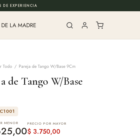
 DE EXPERIENCIA
 DE LA MADRE
r Todo
/
Pareja de Tango W/Base 9Cm
ja de Tango W/Base
XC1001
OR MENOR
PRECIO POR MAYOR
625,00
$
3.750,00