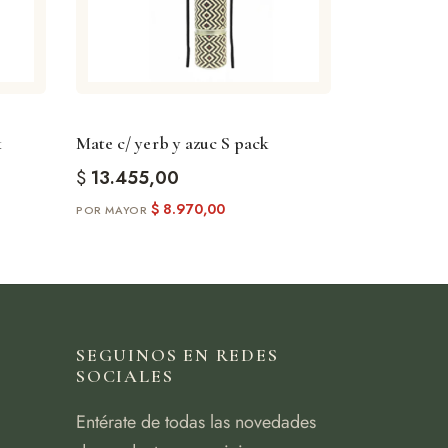
k
Mate c/ yerb y azuc S pack
$
13.455,00
$
8.970,00
SEGUINOS EN REDES
SOCIALES
Entérate de todas las novedades