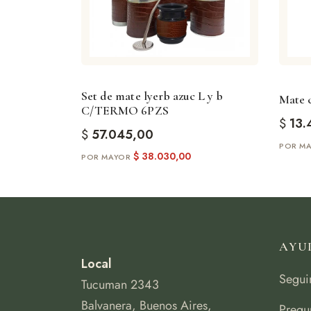
Set de mate lyerb azuc L y b
Mate c
C/TERMO 6PZS
$
13.
$
57.045,00
$
38.030,00
AYU
Local
Segui
Tucuman 2343
Balvanera, Buenos Aires,
Pregu