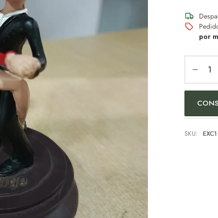
Despa
Pedid
por m
CONS
SKU:
EXC1