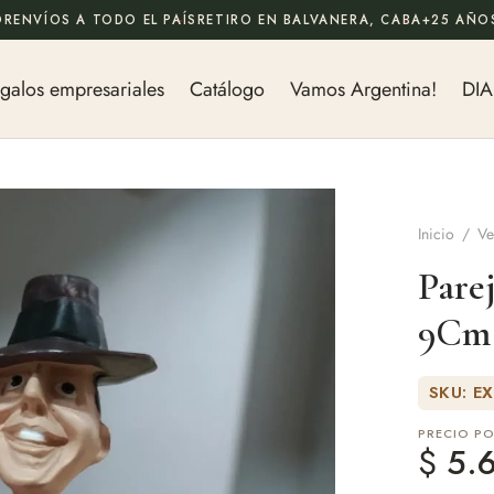
OR
ENVÍOS A TODO EL PAÍS
RETIRO EN BALVANERA, CABA
+25 AÑOS
galos empresariales
Catálogo
Vamos Argentina!
DIA
Inicio
/
Ve
Pare
9Cm
SKU: E
PRECIO P
$
5.