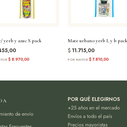
/ yerb y azuc S pack
Mate urbano yerb L y b pac
455,00
$
11.715,00
$
8.970,00
$
7.810,00
POR QUÉ ELEGIRNOS
DA
+25 años en el mercado
miento de envío
Envíos a todo el país
Precios mayoristas
ntas Frecuentes