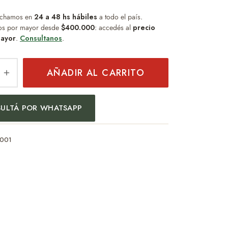
chamos en
24 a 48 hs hábiles
a todo el país.
os por mayor desde
$400.000
: accedés al
precio
ayor
.
Consultanos
.
AÑADIR AL CARRITO
ULTÁ POR WHATSAPP
001