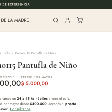
 DE EXPERIENCIA
 DE LA MADRE
r Todo
/
Promo115 Pantufla de Niño
o115 Pantufla de Niño
OR MENOR
PRECIO POR MAYOR
00,00
$
5.000,00
chamos en
24 a 48 hs hábiles
a todo el país.
os por mayor desde
$400.000
: accedés al
precio
ayor
.
Consultanos
.