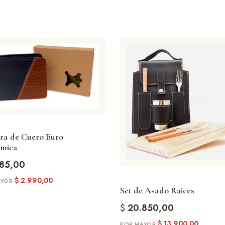
era de Cuero Euro
mica
85,00
$
2.990,00
Set de Asado Raices
$
20.850,00
$
13.900,00