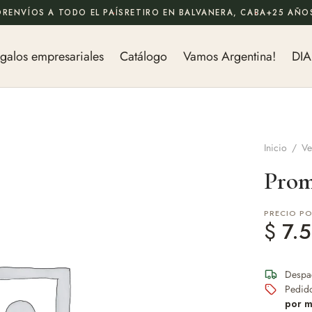
OR
ENVÍOS A TODO EL PAÍS
RETIRO EN BALVANERA, CABA
+25 AÑOS
galos empresariales
Catálogo
Vamos Argentina!
DIA
Inicio
/
Ve
Prom
PRECIO P
$
7.5
Despa
Pedid
por m