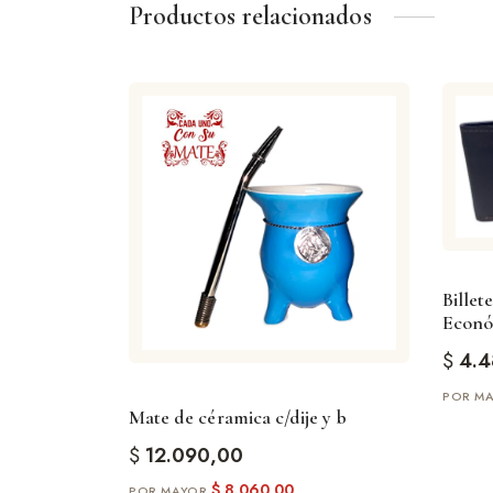
Productos relacionados
Billet
Econó
$
4.4
Mate de céramica c/dije y b
$
12.090,00
$
8.060,00