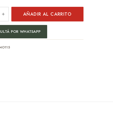
AÑADIR AL CARRITO
ULTÁ POR WHATSAPP
MO115