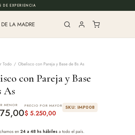
 DE EXPERIENCIA
 DE LA MADRE
r Todo
/
Obelisco con Pareja y Base de Bs As
isco con Pareja y Base
s As
OR MENOR
PRECIO POR MAYOR
SKU: IMP008
75,00
$
5.250,00
chamos en
24 a 48 hs hábiles
a todo el país.