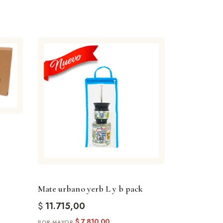
Mate urbano yerb L y b pack
$
11.715,00
$
7.810,00