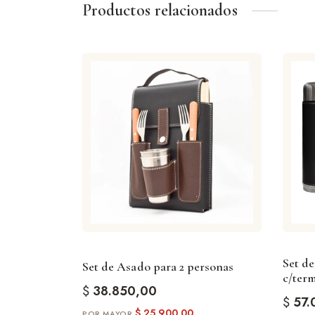
Productos relacionados
Set de
Set de Asado para 2 personas
c/ter
$
38.850,00
$
57.
$
25.900,00