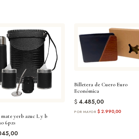
Billetera de Cuero Euro
Económica
$
4.485,00
$
2.990,00
 mate yerb azuc L y b
mo 6pzs
045,00