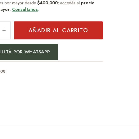
os por mayor desde
$400.000
: accedés al
precio
ayor
.
Consultanos
.
AÑADIR AL CARRITO
ULTÁ POR WHATSAPP
008