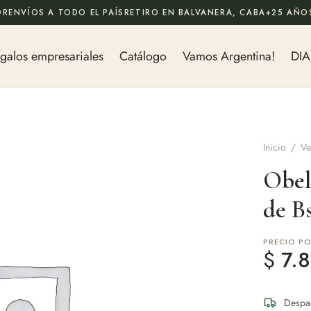
OR
ENVÍOS A TODO EL PAÍS
RETIRO EN BALVANERA, CABA
+25 AÑOS
galos empresariales
Catálogo
Vamos Argentina!
DIA
Inicio
/
Ve
Obel
de B
PRECIO P
$
7.8
Despa