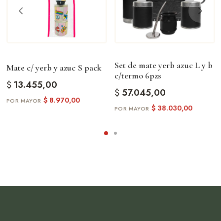
Set de mate yerb azuc L y b
Mate c/ yerb y azuc S pack
c/termo 6pzs
$
13.455,00
$
57.045,00
$
8.970,00
$
38.030,00