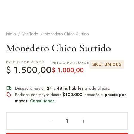
de Asado y vino
eteras y accesorios
Inicio
/
Ver Todo
/
Monedero Chico Surtido
Monedero Chico Surtido
PRECIO POR MENOR
PRECIO POR MAYOR
SKU: UNI003
$
1.500,00
$
1.000,00
Despachamos en
24 a 48 hs hábiles
a todo el país.
Pedidos por mayor desde
$400.000
: accedés al
precio por
mayor
.
Consultanos
.