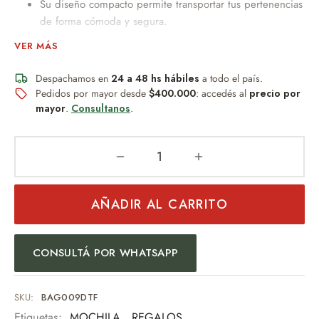
Su diseño compacto permite transportar tus pertenencias
de forma cómoda y segura.
Correas regulables, brindando mayor comodidad en el
VER MÁS
traslado.
Su estilo funcional y llamativo lo convierte en el
Despachamos en
24 a 48 hs hábiles
a todo el país.
Pedidos por mayor desde
compañero perfecto para salidas, viajes o reuniones al
$400.000
: accedés al
precio por
mayor
.
Consultanos
.
aire libre.
Material resistente.
MEDIDAS: 42cm x 31cm x 15cm
Fabricado en poliester
Cuenta con 3 compartimiento principales con cierre.
AÑADIR AL CARRITO
Cuenta con compartimiento delantero horizontal con
cierre.
Tiene 2 bolsillos laterales con malla y portabotellas.
CONSULTÁ POR WHATSAPP
Divisiòn para notebook de hasta 15,6"
PESO: 450grs
SKU:
BAG009DTF
Etiquetas:
MOCHILA
,
REGALOS
,