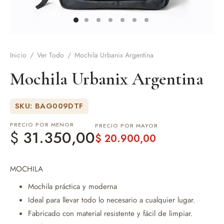
de Asado y vino
eteras y accesorios
Inicio
/
Ver Todo
/
Mochila Urbanix Argentina
Mochila Urbanix Argentina
SKU: BAG009DTF
PRECIO POR MENOR
PRECIO POR MAYOR
$
31.350,00
$
20.900,00
MOCHILA
Mochila práctica y moderna
Ideal para llevar todo lo necesario a cualquier lugar.
Fabricado con material resistente y fácil de limpiar.