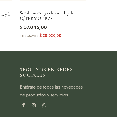
Set de mate lyerb azuc L y b
 L y b
C/TERMO 6PZS
$
57.045,00
$
38.030,00
SEGUINOS EN REDES
SOCIALES
Entérate de todas las novedades
de productos y servicios