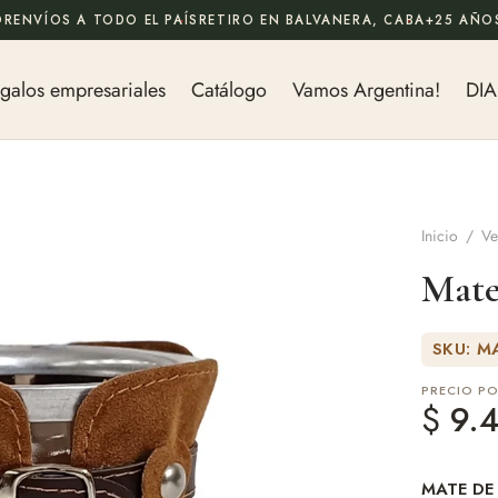
OR
ENVÍOS A TODO EL PAÍS
RETIRO EN BALVANERA, CABA
+25 AÑOS
galos empresariales
Catálogo
Vamos Argentina!
DIA
Inicio
/
Ve
Mate
SKU: M
PRECIO P
$
9.4
MATE DE