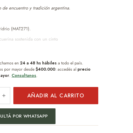
 de encuentro y tradición argentina.
vidrio (MAT271).
cuerina sostenida con un cinto
ase antideslizante.
 8,5 cm x 8,5dm
chamos en
no, resistente y fácil de limpiar.
24 a 48 hs hábiles
a todo el país.
os por mayor desde
$400.000
: accedés al
precio
bsorbe sabor ni humedad.
ayor
.
Consultanos
.
cto para uso diario.
ño práctico y duradero.
AÑADIR AL CARRITO
l para quienes buscan funcionalidad sin
enimiento.
ULTÁ POR WHATSAPP
GR APROX
o distinguido que combina diseño, practicidad y