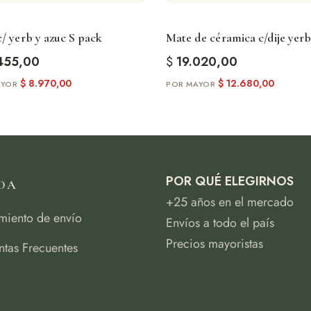
/ yerb y azuc S pack
Mate de céramica c/dije yerb
455,00
$
19.020,00
$
8.970,00
$
12.680,00
POR QUÉ ELEGIRNOS
DA
+25 años en el mercado
miento de envío
Envíos a todo el país
Precios mayoristas
ntas Frecuentes