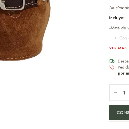
Un símbolo
Incluye:
--Mate de 
Con 
Con b
VER MÁS
Mide
Despa
Moder
Pedid
No a
por m
Perfe
Dise
Idea
mant
CONS
PESO:150
Un obsequi