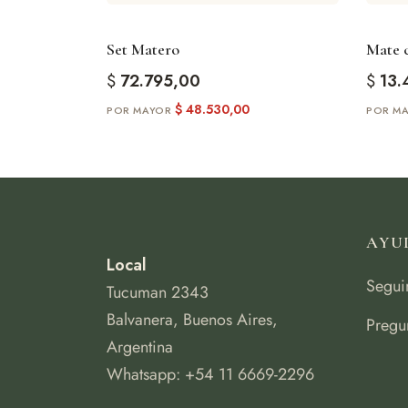
Set Matero
Mate c
$
72.795,00
$
13.
$
48.530,00
AYU
Local
Segui
Tucuman 2343
Balvanera, Buenos Aires,
Pregu
Argentina
Whatsapp: +54 11 6669-2296