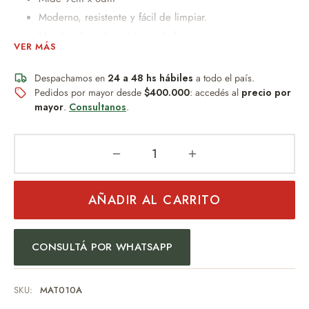
Moderno, resistente y fácil de limpiar.
No absorbe sabor ni humedad.
VER MÁS
Perfecto para uso diario.
Diseño práctico y duradero.
Despachamos en
24 a 48 hs hábiles
a todo el país.
Ideal para quienes buscan funcionalidad sin
Pedidos por mayor desde
$400.000
: accedés al
precio por
mayor
.
Consultanos
.
mantenimiento.
Bombilla plato que sirve para sacar la yerba
PESO: 150GRS
Un obsequio distinguido que combina diseño, practicidad y
buen gusto.
AÑADIR AL CARRITO
Un detalle permanente, resistente al desgaste y al paso del
tiempo.
CONSULTÁ POR WHATSAPP
Ideal para:
Regalo empresarial
SKU:
MAT010A
Uso personal