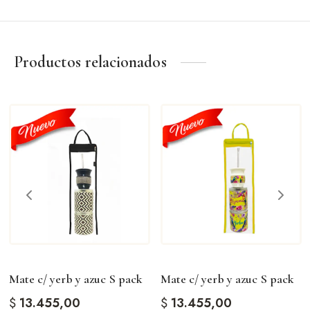
Eventos especiales
Amantes del mate
Productos relacionados
Una pieza pensada para quienes valoran los detalles y la
tradición.
Mate c/ yerb y azuc S pack
Mate c/ yerb y azuc S pack
$
13.455,00
$
13.455,00