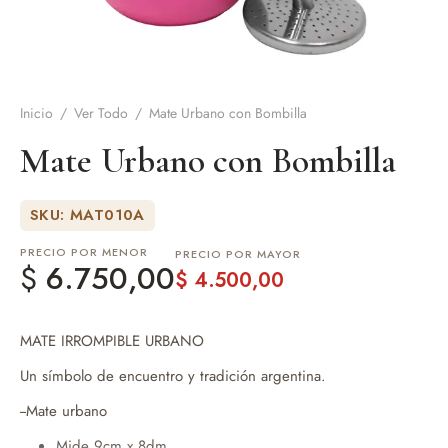
de Asado y vino
eteras y accesorios
Inicio
/
Ver Todo
/
Mate Urbano con Bombilla
Mate Urbano con Bombilla
SKU: MAT010A
PRECIO POR MENOR
PRECIO POR MAYOR
$
6.750,00
$
4.500,00
MATE IRROMPIBLE URBANO
Un símbolo de encuentro y tradición argentina.
--Mate urbano
Mide 9cm x 8dm