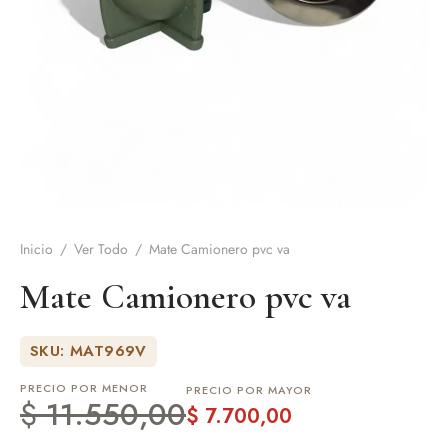
de Asado y vino
eteras y accesorios
Inicio
/
Ver Todo
/
Mate Camionero pvc va
Mate Camionero pvc va
SKU: MAT969V
PRECIO POR MENOR
PRECIO POR MAYOR
$
11.550,00
$
7.700,00