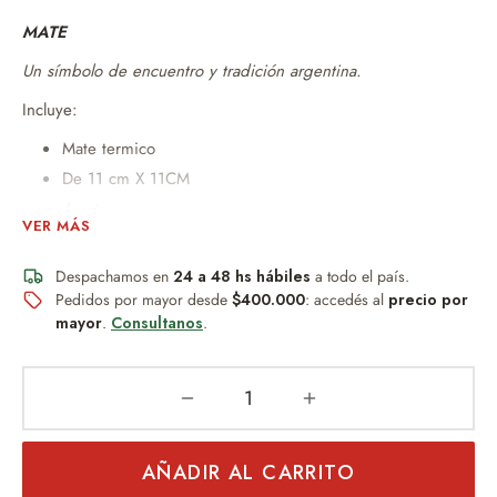
MATE
Un símbolo de encuentro y tradición argentina.
Incluye:
Mate termico
De 11 cm X 11CM
4 patas
VER MÁS
Estilo camionero
Altamente resistente.
Despachamos en
24 a 48 hs hábiles
a todo el país.
Virola de acero
Pedidos por mayor desde
$400.000
: accedés al
precio por
mayor
.
Consultanos
.
Durabilidad
Un obsequio distinguido que combina diseño,
practicidad y buen gusto.
Apto para Grabado LASER
AÑADIR AL CARRITO
Ideal para: