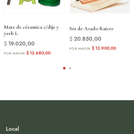
Mate de céramica c/dije y
Set de Asado Raices
yerb L
$
20.850,00
$
19.020,00
$
13.900,00
$
12.680,00
Local