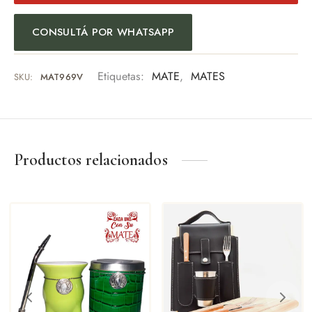
Regalo empresarial
Uso personal
CONSULTÁ POR WHATSAPP
Eventos especiales
Amantes del mate
Etiquetas:
MATE
,
MATES
SKU:
MAT969V
Una pieza pensada para quienes valoran los detalles y la
tradición.
Productos relacionados