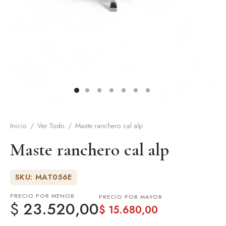
de Asado y vino
eteras y accesorios
Inicio
/
Ver Todo
/
Maste ranchero cal alp
Maste ranchero cal alp
SKU: MAT056E
PRECIO POR MENOR
PRECIO POR MAYOR
$
23.520,00
$
15.680,00