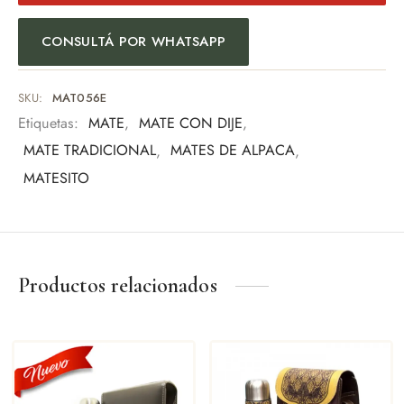
Uso personal
Eventos especiales
CONSULTÁ POR WHATSAPP
Amantes del mate
Una pieza pensada para quienes valoran los detalles y la
tradición.
SKU:
MAT056E
Etiquetas:
MATE
,
MATE CON DIJE
,
MATE TRADICIONAL
,
MATES DE ALPACA
,
MATESITO
Productos relacionados