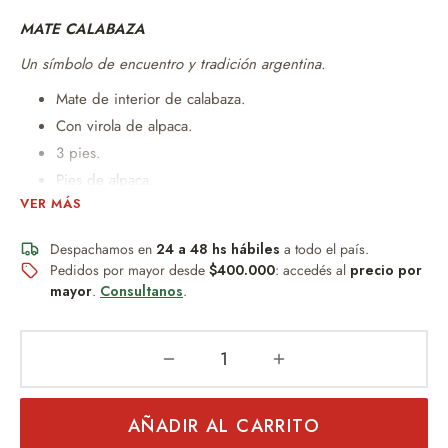
MATE CALABAZA
Un símbolo de encuentro y tradición argentina.
Mate de interior de calabaza.
Con virola de alpaca.
3 pies.
Pies de alpaca.
VER MÁS
Dije de alpaca.
Mide 12cm x 7,5dm Aproximandamente depende el
Despachamos en
24 a 48 hs hábiles
a todo el país.
mate.
Pedidos por mayor desde
$400.000
: accedés al
precio por
Un obsequio distinguido que combina diseño,
mayor
.
Consultanos
.
practicidad y buen gusto.
Peso aproximado de 150gr
Ideal para:
Regalo empresarial
AÑADIR AL CARRITO