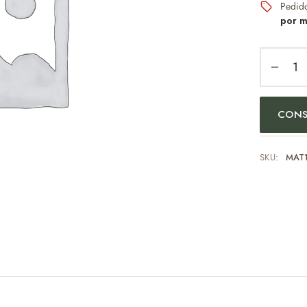
Pedid
por m
CONS
SKU:
MAT