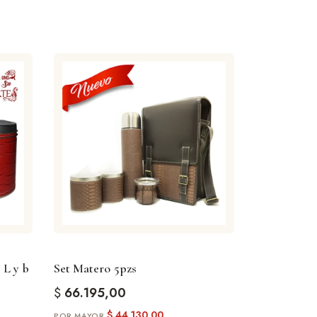
 L y b
Set Matero 5pzs
$
66.195,00
$
44.130,00