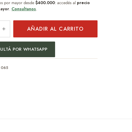
os por mayor desde
$400.000
: accedés al
precio
ayor
.
Consultanos
.
AÑADIR AL CARRITO
ULTÁ POR WHATSAPP
1065