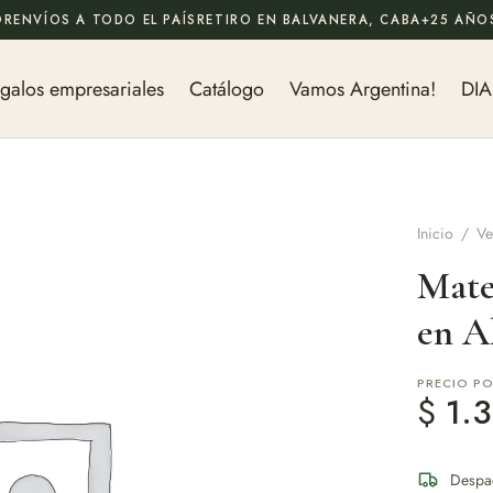
OR
ENVÍOS A TODO EL PAÍS
RETIRO EN BALVANERA, CABA
+25 AÑOS
galos empresariales
Catálogo
Vamos Argentina!
DIA
Inicio
/
Ve
Mate
en A
PRECIO P
$
1.3
Despa