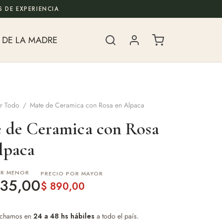
 DE EXPERIENCIA
 DE LA MADRE
r Todo
/
Mate de Ceramica con Rosa en Alpaca
 de Ceramica con Rosa
lpaca
OR MENOR
PRECIO POR MAYOR
35,00
$
890,00
chamos en
24 a 48 hs hábiles
a todo el país.