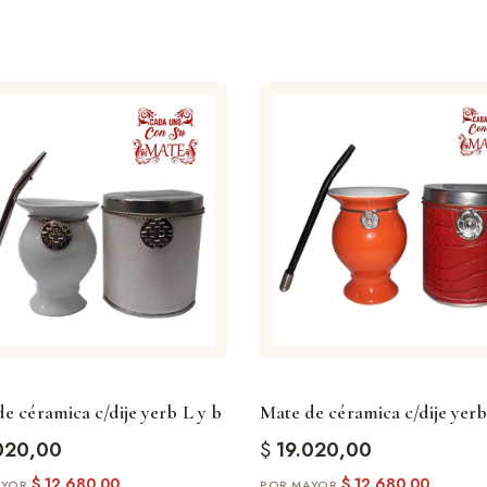
e céramica c/dije yerb L y b
Mate de céramica c/dije yerb
020,00
$
19.020,00
$
12.680,00
$
12.680,00