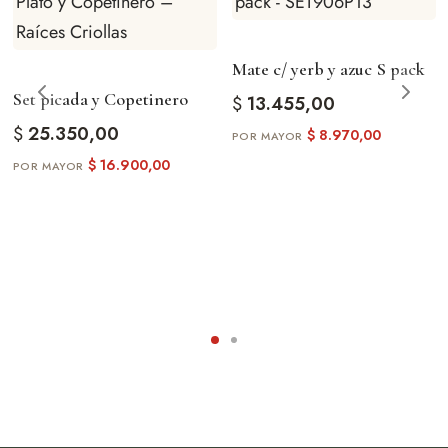
Mate c/ yerb y azuc S pack
Set picada y Copetinero
$
13.455,00
$
25.350,00
$
8.970,00
$
16.900,00