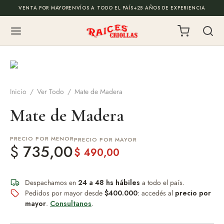
VENTA POR MAYOR
ENVÍOS A TODO EL PAÍS
+25 AÑOS DE EXPERIENCIA
Back
Back
ODUCTOS
ALOS EMPRESARIALES
Inicio
/
Ver Todo
/
Mate de Madera
de Mate
todo
Mate de Madera
es
onalizados
PRECIO POR MENOR
PRECIO POR MAYOR
$
735,00
$
490,00
illas
 de escritorio y cajas
Despachamos en
24 a 48 hs hábiles
a todo el país.
illos
los de fin de año
Pedidos por mayor desde
$400.000
: accedés al
precio por
mayor
.
Consultanos
.
os y Mochilas