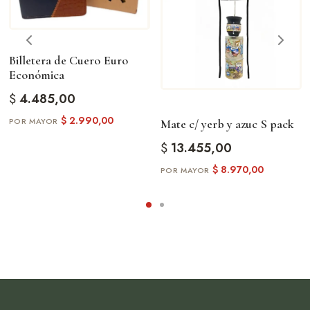
Billetera de Cuero Euro
Económica
$
4.485,00
$
2.990,00
Mate c/ yerb y azuc S pack
$
13.455,00
$
8.970,00