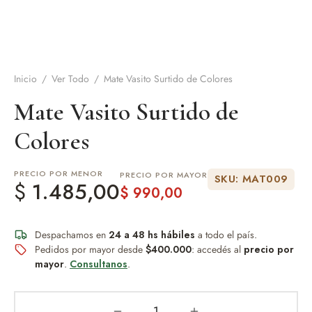
de Asado y vino
eteras y accesorios
Inicio
/
Ver Todo
/
Mate Vasito Surtido de Colores
Mate Vasito Surtido de
Colores
PRECIO POR MENOR
PRECIO POR MAYOR
SKU: MAT009
$
1.485,00
$
990,00
Despachamos en
24 a 48 hs hábiles
a todo el país.
Pedidos por mayor desde
$400.000
: accedés al
precio por
mayor
.
Consultanos
.