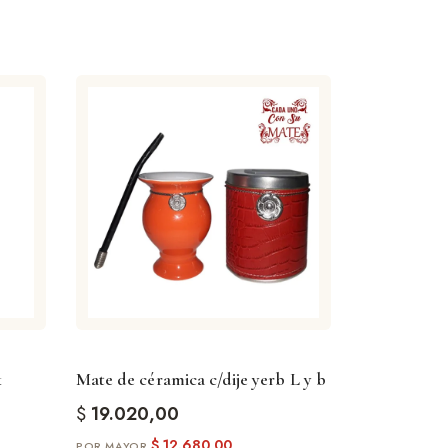
k
Mate de céramica c/dije yerb L y b
$
19.020,00
$
12.680,00