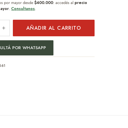
os por mayor desde
$400.000
: accedés al
precio
ayor
.
Consultanos
.
AÑADIR AL CARRITO
ULTÁ POR WHATSAPP
561