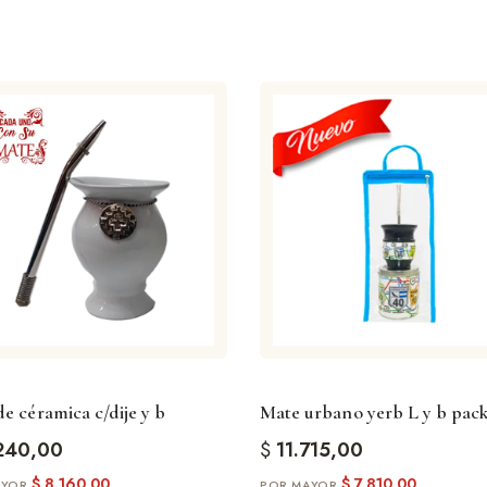
e céramica c/dije y b
Mate urbano yerb L y b pac
240,00
$
11.715,00
$
8.160,00
$
7.810,00