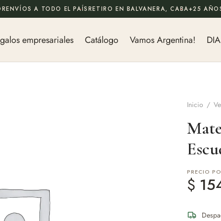
OR
ENVÍOS A TODO EL PAÍS
RETIRO EN BALVANERA, CABA
+25 AÑOS
galos empresariales
Catálogo
Vamos Argentina!
DIA
Inicio
/
Ve
Mate
Escu
PRECIO P
$
15
Despa