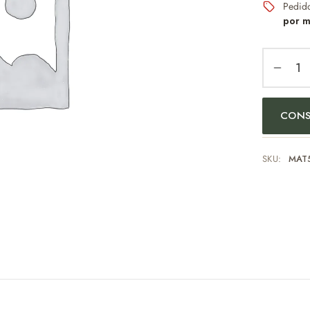
Pedid
por m
CONS
SKU:
MAT