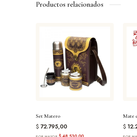
Productos relacionados
Set Matero
Mate d
$
72.795,00
$
12.
$
48.530,00