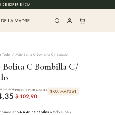
 DE EXPERIENCIA
 DE LA MADRE
r Todo
/
Mate Bolita C Bombilla C/ Escudo
 Bolita C Bombilla C/
do
OR MENOR
PRECIO POR MAYOR
SKU: MAT561
4,35
$
102,90
chamos en
24 a 48 hs hábiles
a todo el país.