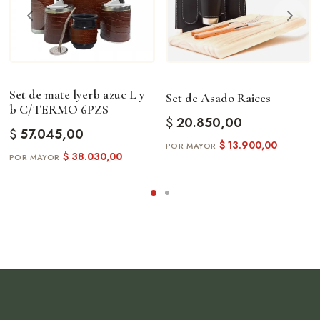
Set de mate lyerb azuc L y
Set de Asado Raices
b C/TERMO 6PZS
$
20.850,00
$
57.045,00
$
13.900,00
$
38.030,00