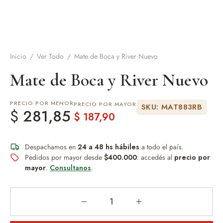
de Asado y vino
eteras y accesorios
Inicio
/
Ver Todo
/
Mate de Boca y River Nuevo
Mate de Boca y River Nuevo
PRECIO POR MENOR
PRECIO POR MAYOR
SKU: MAT883RB
$
281,85
$
187,90
Despachamos en
24 a 48 hs hábiles
a todo el país.
Pedidos por mayor desde
$400.000
: accedés al
precio por
mayor
.
Consultanos
.