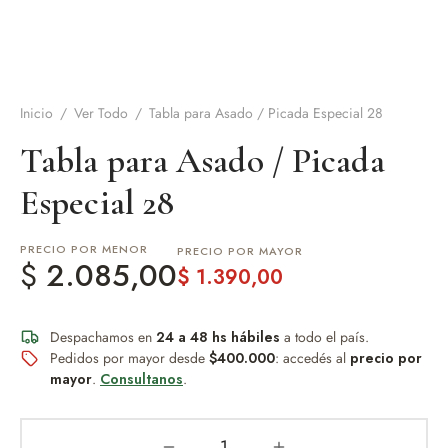
de Asado y vino
eteras y accesorios
Inicio
/
Ver Todo
/
Tabla para Asado / Picada Especial 28
Tabla para Asado / Picada
Especial 28
PRECIO POR MENOR
PRECIO POR MAYOR
$
2.085,00
$
1.390,00
Despachamos en
24 a 48 hs hábiles
a todo el país.
Pedidos por mayor desde
$400.000
: accedés al
precio por
mayor
.
Consultanos
.