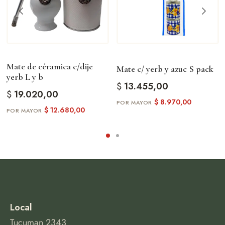
Mate de céramica c/dije
Mate c/ yerb y azuc S pack
yerb L y b
$
13.455,00
$
19.020,00
$
8.970,00
$
12.680,00
Local
Tucuman 2343