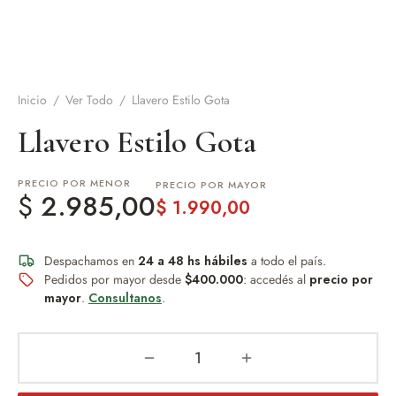
de Asado y vino
eteras y accesorios
Inicio
/
Ver Todo
/
Llavero Estilo Gota
Llavero Estilo Gota
PRECIO POR MENOR
PRECIO POR MAYOR
$
2.985,00
$
1.990,00
Despachamos en
24 a 48 hs hábiles
a todo el país.
Pedidos por mayor desde
$400.000
: accedés al
precio por
mayor
.
Consultanos
.