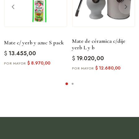
Mate de céramica c/dije
Mate c/ yerb y azuc S pack
yerb L y b
$
13.455,00
$
19.020,00
$
8.970,00
$
12.680,00