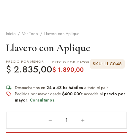
de Asado y vino
eteras y accesorios
Inicio
/
Ver Todo
/
Llavero con Aplique
Llavero con Aplique
PRECIO POR MENOR
PRECIO POR MAYOR
SKU: LLC048
$
2.835,00
$
1.890,00
Despachamos en
24 a 48 hs hábiles
a todo el país.
Pedidos por mayor desde
$400.000
: accedés al
precio por
mayor
.
Consultanos
.