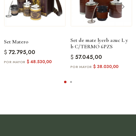
Set de mate lyerb azuc L y
Set Matero
b C/TERMO 6PZS
$
72.795,00
$
57.045,00
$
48.530,00
$
38.030,00