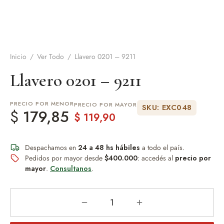
de Asado y vino
eteras y accesorios
Inicio
/
Ver Todo
/
Llavero 0201 – 9211
Llavero 0201 – 9211
PRECIO POR MENOR
PRECIO POR MAYOR
SKU: EXC048
$
179,85
$
119,90
Despachamos en
24 a 48 hs hábiles
a todo el país.
Pedidos por mayor desde
$400.000
: accedés al
precio por
mayor
.
Consultanos
.