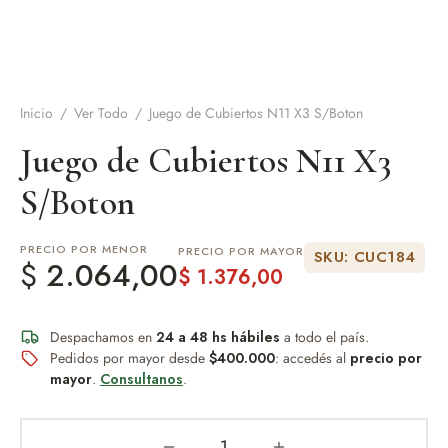
de Asado y vino
eteras y accesorios
Inicio
/
Ver Todo
/
Juego de Cubiertos N11 X3 S/Boton
Juego de Cubiertos N11 X3
S/Boton
PRECIO POR MENOR
PRECIO POR MAYOR
SKU: CUC184
$
2.064,00
$
1.376,00
Despachamos en
24 a 48 hs hábiles
a todo el país.
Pedidos por mayor desde
$400.000
: accedés al
precio por
mayor
.
Consultanos
.