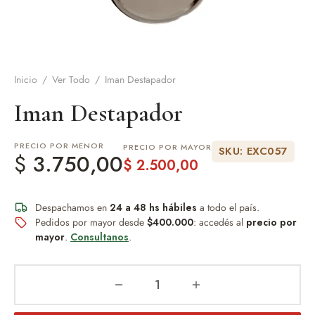
de Asado y vino
eteras y accesorios
Inicio
/
Ver Todo
/
Iman Destapador
Iman Destapador
PRECIO POR MENOR
PRECIO POR MAYOR
SKU: EXC057
$
3.750,00
$
2.500,00
Despachamos en
24 a 48 hs hábiles
a todo el país.
Pedidos por mayor desde
$400.000
: accedés al
precio por
mayor
.
Consultanos
.