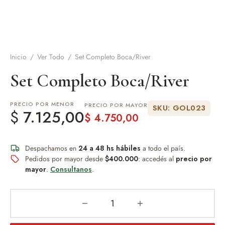
de Asado y vino
eteras y accesorios
Inicio
/
Ver Todo
/
Set Completo Boca/River
Set Completo Boca/River
PRECIO POR MENOR
PRECIO POR MAYOR
SKU: GOL023
$
7.125,00
$
4.750,00
Despachamos en
24 a 48 hs hábiles
a todo el país.
Pedidos por mayor desde
$400.000
: accedés al
precio por
mayor
.
Consultanos
.