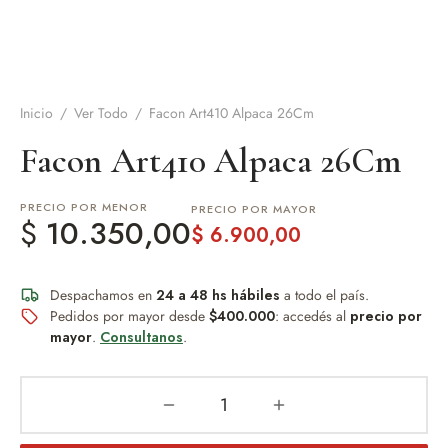
de Asado y vino
eteras y accesorios
Inicio
/
Ver Todo
/
Facon Art410 Alpaca 26Cm
Facon Art410 Alpaca 26Cm
PRECIO POR MENOR
PRECIO POR MAYOR
$
10.350,00
$
6.900,00
Despachamos en
24 a 48 hs hábiles
a todo el país.
Pedidos por mayor desde
$400.000
: accedés al
precio por
mayor
.
Consultanos
.