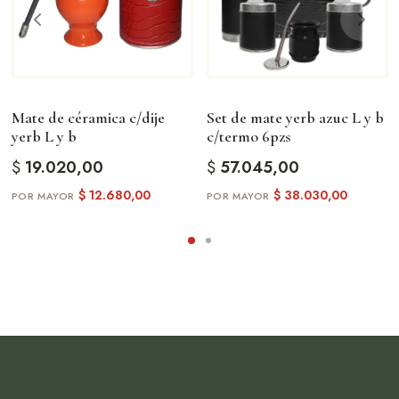
Mate de céramica c/dije
Set de mate yerb azuc L y b
yerb L y b
c/termo 6pzs
$
19.020,00
$
57.045,00
$
12.680,00
$
38.030,00