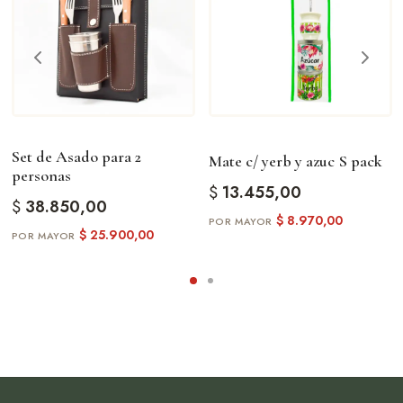
Set de Asado para 2
Mate c/ yerb y azuc S pack
personas
$
13.455,00
$
38.850,00
$
8.970,00
$
25.900,00