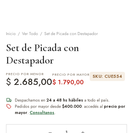
de Asado y vino
eteras y accesorios
Inicio
/
Ver Todo
/
Set de Picada con Destapador
Set de Picada con
Destapador
PRECIO POR MENOR
PRECIO POR MAYOR
SKU: CUE554
$
2.685,00
$
1.790,00
Despachamos en
24 a 48 hs hábiles
a todo el país.
Pedidos por mayor desde
$400.000
: accedés al
precio por
mayor
.
Consultanos
.